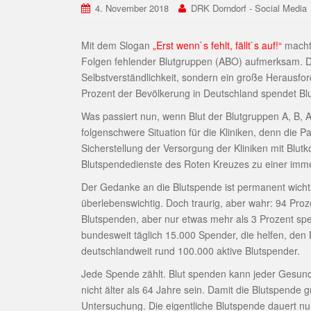
4. November 2018
DRK Dorndorf - Social Media
Mit dem Slogan
„Erst wenn`s fehlt, fällt`s auf!“
macht 
Folgen fehlender Blutgruppen (ABO) aufmerksam. Die
Selbstverständlichkeit, sondern ein große Herausfo
Prozent der Bevölkerung in Deutschland spendet Blu
Was passiert nun, wenn Blut der Blutgruppen A, B, A
folgenschwere Situation für die Kliniken, denn die P
Sicherstellung der Versorgung der Kliniken mit Blutk
Blutspendedienste des Roten Kreuzes zu einer imm
Der Gedanke an die Blutspende ist permanent wichti
überlebenswichtig. Doch traurig, aber wahr: 94 Pr
Blutspenden, aber nur etwas mehr als 3 Prozent sp
bundesweit täglich 15.000 Spender, die helfen, den B
deutschlandweit rund 100.000 aktive Blutspender.
Jede Spende zählt. Blut spenden kann jeder Gesund
nicht älter als 64 Jahre sein. Damit die Blutspende g
Untersuchung. Die eigentliche Blutspende dauert n