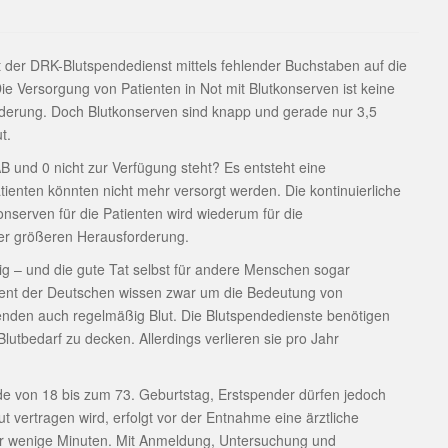
der DRK-Blutspendedienst mittels fehlender Buchstaben auf die
 Versorgung von Patienten in Not mit Blutkonserven ist keine
rderung. Doch Blutkonserven sind knapp und gerade nur 3,5
t.
B und 0 nicht zur Verfügung steht? Es entsteht eine
atienten könnten nicht mehr versorgt werden. Die kontinuierliche
onserven für die Patienten wird wiederum für die
er größeren Herausforderung.
g – und die gute Tat selbst für andere Menschen sogar
ozent der Deutschen wissen zwar um die Bedeutung von
enden auch regelmäßig Blut. Die Blutspendedienste benötigen
lutbedarf zu decken. Allerdings verlieren sie pro Jahr
e von 18 bis zum 73. Geburtstag, Erstspender dürfen jedoch
ut vertragen wird, erfolgt vor der Entnahme eine ärztliche
ur wenige Minuten. Mit Anmeldung, Untersuchung und